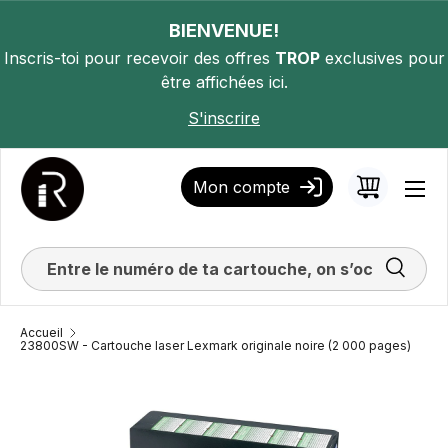
ALLER AU CONTENU
BIENVENUE!
Inscris-toi pour recevoir des offres
TROP
exclusives pour
être affichées ici.
S'inscrire
Mon compte
Panier
Men
Recherc
Accueil
23800SW - Cartouche laser Lexmark originale noire (2 000 pages)