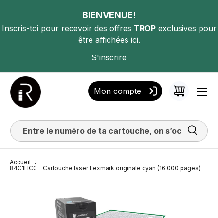
ALLER AU CONTENU
BIENVENUE!
Inscris-toi pour recevoir des offres
TROP
exclusives pour
être affichées ici.
S'inscrire
Mon compte
Panier
Men
Recherc
Accueil
84C1HC0 - Cartouche laser Lexmark originale cyan (16 000 pages)