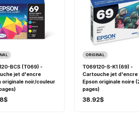
INAL
ORIGINAL
20-BCS (T069) -
T069120-S-K1 (69) -
uche jet d'encre
Cartouche jet d'encre
 originale noir/couleur
Epson originale noire 
pages)
pages)
18$
38.92$