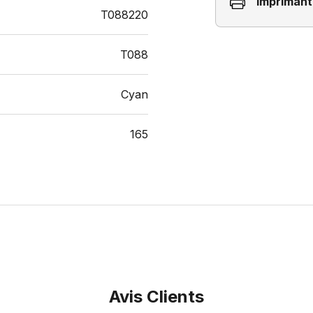
Imprimant
T088220
T088
Cyan
165
Avis Clients