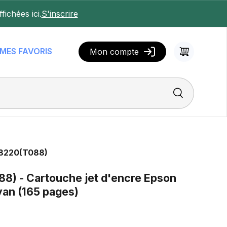
fichées ici.
S'inscrire
MES FAVORIS
Mon compte
Panier
Rechercher
8220
(T088)
8) - Cartouche jet d'encre Epson
yan (165 pages)