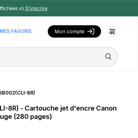
fichées ici.
S'inscrire
MES FAVORIS
Mon compte
Panier
Rechercher
6B002
(CLI-8R)
I-8R) - Cartouche jet d'encre Canon
ouge (280 pages)