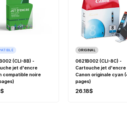
ATIBLE
ORIGINAL
002 (CLI-8B) -
0621B002 (CLI-8C) -
uche jet d'encre
Cartouche jet d'encre
 compatible noire
Canon originale cyan 
pages)
pages)
5$
26.18$