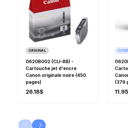
ORIGINAL
COMP
0620B002 (CLI-8B) -
0620B
Cartouche jet d'encre
Carto
Canon originale noire (450
Canon
pages)
(379 
26.18$
11.9
PRÉCÉDENT
SUIVANT